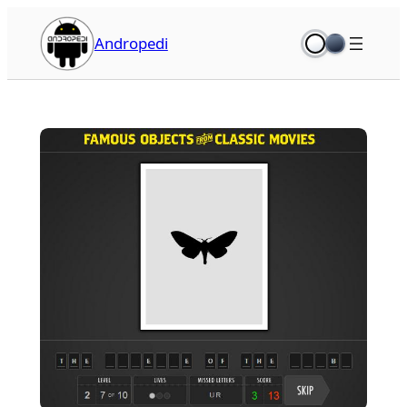
İçeriğe
geç
Andropedi