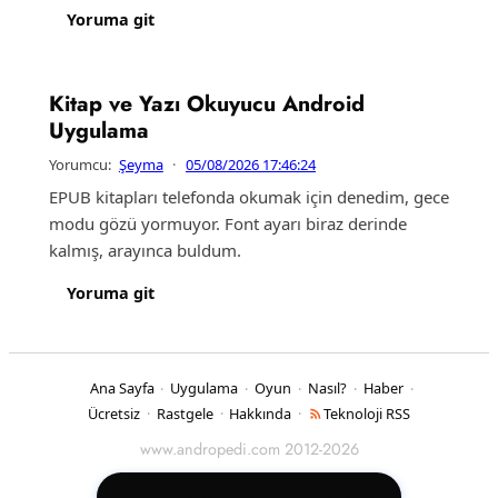
Yoruma git
Kitap ve Yazı Okuyucu Android
Uygulama
Yorumcu:
Şeyma
·
05/08/2026 17:46:24
EPUB kitapları telefonda okumak için denedim, gece
modu gözü yormuyor. Font ayarı biraz derinde
kalmış, arayınca buldum.
Yoruma git
Ana Sayfa
Uygulama
Oyun
Nasıl?
Haber
·
·
·
·
·
Ücretsiz
Rastgele
Hakkında
Teknoloji RSS
·
·
·
www.andropedi.com 2012-2026
Andropedi'yi Telefonuna Ekle