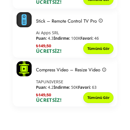
ÜCRETSİZ!
Stick – Remote Control TV Pro
Ai Apps SRL
Puan:
4.3
İndirme:
100K
Favori:
46
₺149,50
Tümünü Gör
ÜCRETSİZ!
Compress Video – Resize Video
TAPUNIVERSE
Puan:
4.2
İndirme:
50K
Favori:
63
₺149,50
Tümünü Gör
ÜCRETSİZ!