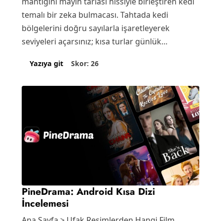
mantığını mayın tarlası hissiyle birleştiren kedi
temalı bir zeka bulmacası. Tahtada kedi
bölgelerini doğru sayılarla işaretleyerek
seviyeleri açarsınız; kısa turlar günlük
boşluklara uyuyor. Kurallar…
Skor: 26
Yazıya git
PineDrama: Android Kısa Dizi
İncelemesi
Ana Sayfa > Ufak Resimlerden Hangi Film