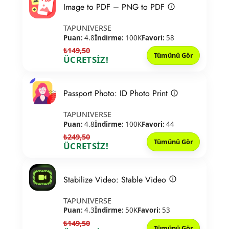
Image to PDF – PNG to PDF
TAPUNIVERSE
Puan:
4.8
İndirme:
100K
Favori:
58
₺149,50
Tümünü Gör
ÜCRETSİZ!
Passport Photo: ID Photo Print
TAPUNIVERSE
Puan:
4.8
İndirme:
100K
Favori:
44
₺249,50
Tümünü Gör
ÜCRETSİZ!
Stabilize Video: Stable Video
TAPUNIVERSE
Puan:
4.3
İndirme:
50K
Favori:
53
₺149,50
Tümünü Gör