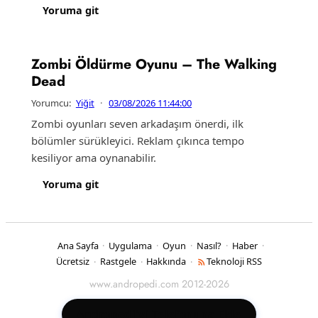
Yoruma git
Zombi Öldürme Oyunu – The Walking
Dead
Yorumcu:
Yiğit
·
03/08/2026 11:44:00
Zombi oyunları seven arkadaşım önerdi, ilk
bölümler sürükleyici. Reklam çıkınca tempo
kesiliyor ama oynanabilir.
Yoruma git
Ana Sayfa
Uygulama
Oyun
Nasıl?
Haber
·
·
·
·
·
Ücretsiz
Rastgele
Hakkında
Teknoloji RSS
·
·
·
www.andropedi.com 2012-2026
Andropedi'yi Telefonuna Ekle