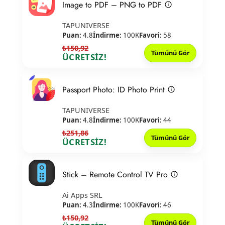
Image to PDF – PNG to PDF
TAPUNIVERSE
Puan:
4.8
İndirme:
100K
Favori:
58
₺150,92
Tümünü Gör
ÜCRETSİZ!
Passport Photo: ID Photo Print
TAPUNIVERSE
Puan:
4.8
İndirme:
100K
Favori:
44
₺251,86
Tümünü Gör
ÜCRETSİZ!
Stick – Remote Control TV Pro
Ai Apps SRL
Puan:
4.3
İndirme:
100K
Favori:
46
₺150,92
Tümünü Gör