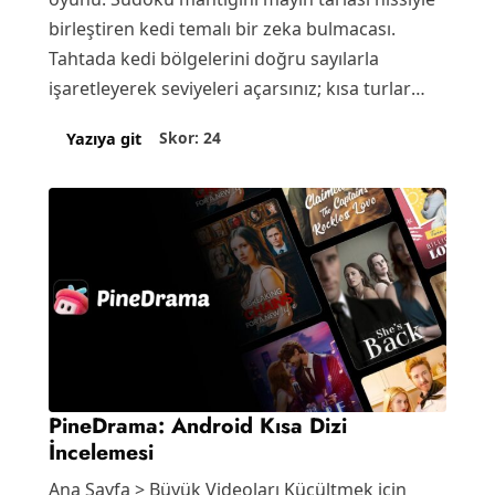
birleştiren kedi temalı bir zeka bulmacası.
Tahtada kedi bölgelerini doğru sayılarla
işaretleyerek seviyeleri açarsınız; kısa turlar
günlük boşluklara uyuyor.…
Skor: 24
Yazıya git
PineDrama: Android Kısa Dizi
İncelemesi
Ana Sayfa > Büyük Videoları Küçültmek için