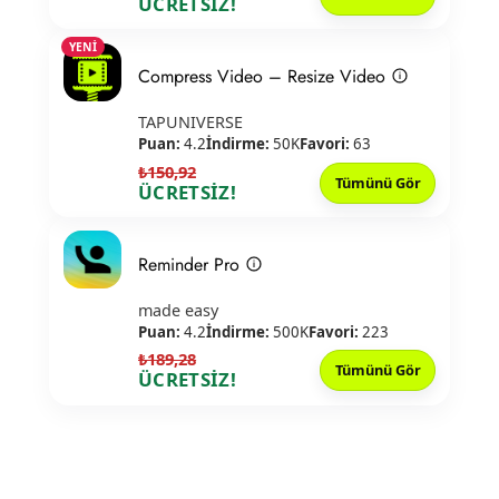
ÜCRETSİZ!
YENİ
Compress Video – Resize Video
TAPUNIVERSE
Puan:
4.2
İndirme:
50K
Favori:
63
₺150,92
Tümünü Gör
ÜCRETSİZ!
Reminder Pro
made easy
Puan:
4.2
İndirme:
500K
Favori:
223
₺189,28
Tümünü Gör
ÜCRETSİZ!