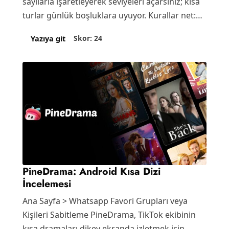
sayılarla işaretleyerek seviyeleri açarsınız; kısa
turlar günlük boşluklara uyuyor. Kurallar net:…
Skor: 24
Yazıya git
PineDrama: Android Kısa Dizi
İncelemesi
Ana Sayfa > Whatsapp Favori Grupları veya
Kişileri Sabitleme PineDrama, TikTok ekibinin
kısa dramaları dikey ekranda izletmek için