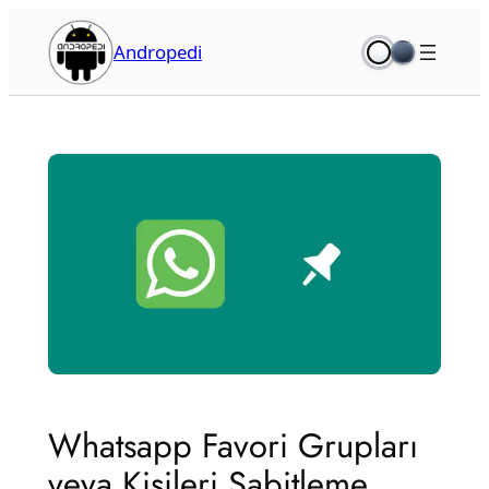
İçeriğe
geç
Andropedi
Whatsapp Favori Grupları
veya Kişileri Sabitleme