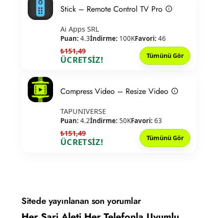
Stick – Remote Control TV Pro
Ai Apps SRL
Puan:
4.3
İndirme:
100K
Favori:
46
₺151,49
Tümünü Gör
ÜCRETSİZ!
Compress Video – Resize Video
TAPUNIVERSE
Puan:
4.2
İndirme:
50K
Favori:
63
₺151,49
Tümünü Gör
ÜCRETSİZ!
Sitede yayınlanan son yorumlar
Her Şarj Aleti Her Telefonla Uyumlu