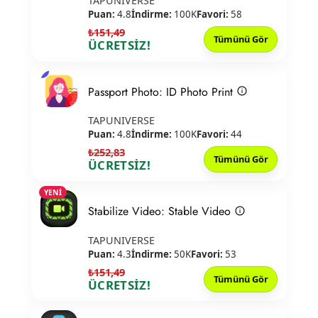
TAPUNIVERSE
Puan:
4.8
İndirme:
100K
Favori:
58
₺151,49
Tümünü Gör
ÜCRETSİZ!
Passport Photo: ID Photo Print
TAPUNIVERSE
Puan:
4.8
İndirme:
100K
Favori:
44
₺252,83
Tümünü Gör
ÜCRETSİZ!
YENİ
Stabilize Video: Stable Video
TAPUNIVERSE
Puan:
4.3
İndirme:
50K
Favori:
53
₺151,49
Tümünü Gör
ÜCRETSİZ!