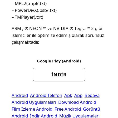
– MPL2(.mpl/.txt)
– PowerDivX(.psb/.txt)
– TMPlayer(.txt)
ARM , ® NEON ™ ve NVIDIA ® Tegra ™ 2 gibi
işlemciler ile optimize edilmiş olarak sorunsuz
çalışmaktadır.
Google Play (Android)
İNDİR
Android
Android Telefon
Apk
App
Bedava
Android Uygulamaları
Download Android
Film İzleme Android
Free Android
Görüntü
Android
İndir Android
Müzik Uygulamaları