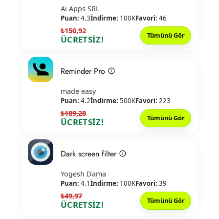
Ai Apps SRL
Puan:
4.3
İndirme:
100K
Favori:
46
₺150,92
Tümünü Gör
ÜCRETSİZ!
Reminder Pro
made easy
Puan:
4.2
İndirme:
500K
Favori:
223
₺189,28
Tümünü Gör
ÜCRETSİZ!
Dark screen filter
Yogesh Dama
Puan:
4.1
İndirme:
100K
Favori:
39
₺49,97
Tümünü Gör
ÜCRETSİZ!