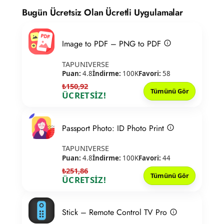
Bugün Ücretsiz Olan Ücretli Uygulamalar
Image to PDF – PNG to PDF
TAPUNIVERSE
Puan:
4.8
İndirme:
100K
Favori:
58
₺150,92
Tümünü Gör
ÜCRETSİZ!
Passport Photo: ID Photo Print
TAPUNIVERSE
Puan:
4.8
İndirme:
100K
Favori:
44
₺251,86
Tümünü Gör
ÜCRETSİZ!
Stick – Remote Control TV Pro