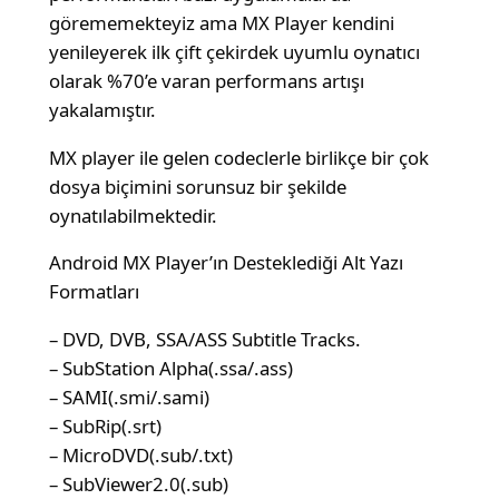
görememekteyiz ama MX Player kendini
yenileyerek ilk çift çekirdek uyumlu oynatıcı
olarak %70’e varan performans artışı
yakalamıştır.
MX player ile gelen codeclerle birlikçe bir çok
dosya biçimini sorunsuz bir şekilde
oynatılabilmektedir.
Android MX Player’ın Desteklediği Alt Yazı
Formatları
– DVD, DVB, SSA/ASS Subtitle Tracks.
– SubStation Alpha(.ssa/.ass)
– SAMI(.smi/.sami)
– SubRip(.srt)
– MicroDVD(.sub/.txt)
– SubViewer2.0(.sub)