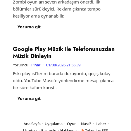
Zombi oyunları seven arkadaşım önerdi, ilk
bölümler sürükleyici. Reklam çıkınca tempo
kesiliyor ama oynanabilir.
Yoruma git
Google Play Müzik ile Telefonunuzdan
Müzik Dinleyin
Yorumcu:
Pınar
·
01/08/2026 21:56:39
Eski playlist’lerim burada duruyordu, geçiş kolay
oldu. YouTube Music’e yönlendirme mesajı çıkınca
bir süre kafam karıştı.
Yoruma git
Ana Sayfa
Uygulama
Oyun
Nasıl?
Haber
·
·
·
·
·
Ücretsiz
Rastgele
Hakkında
Teknoloji RSS
·
·
·