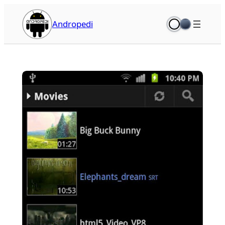
İçeriğe
geç
Andropedi